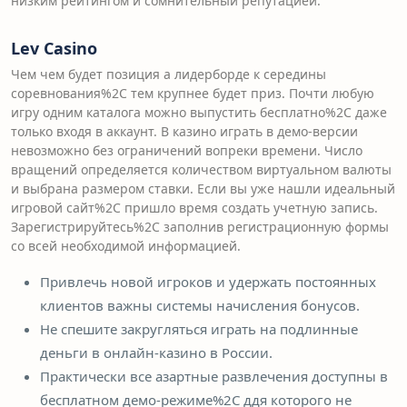
низким рейтингом и сомнительный репутацией.
Lev Casino
Чем чем будет позиция а лидерборде к середины
соревнования%2C тем крупнее будет приз. Почти любую
игру одним каталога можно выпустить бесплатно%2C даже
только входя в аккаунт. В казино играть в демо-версии
невозможно без ограничений вопреки времени. Число
вращений определяется количеством виртуальном валюты
и выбрана размером ставки. Если вы уже нашли идеальный
игровой сайт%2C пришло время создать учетную запись.
Зарегистрируйтесь%2C заполнив регистрационную формы
со всей необходимой информацией.
Привлечь новой игроков и удержать постоянных
клиентов важны системы начисления бонусов.
Не спешите закругляться играть на подлинные
деньги в онлайн-казино в России.
Практически все азартные развлечения доступны в
бесплатном демо-режиме%2C ддя которого не