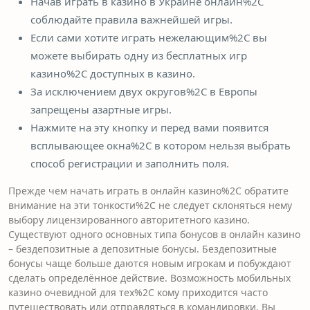
Начав играть в казино в Украине онлайн%2C
соблюдайте правила важнейшей игры.
Если сами хотите играть нежелающим%2C вы
можете выбирать одну из бесплатных игр
казино%2C доступных в казино.
За исключением двух округов%2C в Европы
запрещены азартные игры.
Нажмите на эту кнопку и перед вами появится
всплывающее окна%2C в котором нельзя выбрать
способ регистрации и заполнить поля.
Прежде чем начать играть в онлайн казино%2C обратите
внимание на эти тонкости%2C не следует склоняться нему
выбору лицензированного авторитетного казино.
Существуют одного основных типа бонусов в онлайн казино
– бездепозитные а депозитные бонусы. Бездепозитные
бонусы чаще больше даются новым игрокам и побуждают
сделать определённое действие. Возможность мобильных
казино очевидной для тех%2C кому приходится часто
путешествовать или отправляться в командировки. Вы