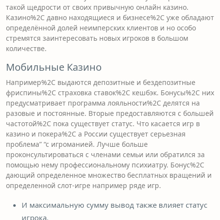
такой щедрости от своих привычную онлайн казино.
Казино%2C давно находящиеся и бизнесе%2C уже обладают
определённой долей неимперских клиентов и но особо
стремятся заинтересовать новых игроков в большом
количестве.
Мобильные Казино
Например%2C выдаются депозитные и бездепозитные
фриспины%2C страховка ставок%2C кешбэк. Бонусы%2C них
предусматривает программа лояльности%2C делятся на
разовые и постоянные. Вторые предоставляются с большей
частотой%2C пока существует статус. Что касается игр в
казино и покера%2C а России существует серьезная
проблема” “с игроманией. Лучше больше
проконсультироваться с членами семьи или обратился за
помощью нему профессиональному психиатру. Бонус%2C
дающий определенное множество бесплатных вращений и
определенной слот-игре например ряде игр.
И максимальную сумму вывод также влияет статус
игрока.