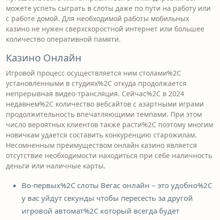
можете успеть сыграть в слоты даже по пути на работу или
с работе домой. Для необходимой работы мобильных
казино не нужен сверхскоростной интернет или большее
количество оперативной памяти.
Казино Онлайн
Игровой процесс осуществляется ним столами%2C
установленными в студиях%2C откуда продолжается
непрерывная видео-трансляция. Сейчас%2C в 2024
недавнем%2C количество вебсайтов с азартными играми
продолжительность впечатляющими темпами. При этом
число вероятных клиентов также расти%2C поэтому многим
новичкам удается составить конкуренцию старожилам.
Несомненным преимуществом онлайн казино является
отсутствие необходимости находиться при себе наличность
деньги или наличные карты.
Во-первых%2C слоты Вегас онлайн – это удобно%2C
у вас уйдут секунды чтобы пересесть за другой
игровой автомат%2C который всегда будет