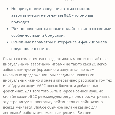
Но присутствие заведения в этих списках
автоматически не означает%2C что оно вы
подходит.
“Вечно появляются новые онлайн казино со своими
особенностями и бонусами.
Основные параметры интерфейса и функционала
представлены ниже.
Пытаться самостоятельно сдерживать множество сайтов с
виртуальными азартными играми не так-то как%2C легко
забыть важную информацию и запутаться во всём
мыслимых предложений. Мы следим за новостями
виртуальных казино и знаем оперативно рассказать том тех
или” “других акциях%2C новых бонусах и добавочных
фриспинах. Для того того быть в курсе новинок лучших
онлайн казино%2C рекомендуем регулярно просматривать
эту страницу%2C поскольку рейтинг топ онлайн казино
всегда меняется. Любое обычное онлайн казино для
легальной работы оформляет лицензию. Без нее