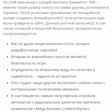
По этой причинам с каждой выплаты взимается 18% –
именно такой размер налога на суммы физлиц установлен в
Украине. После установки приложения не понадобится
заново создавать вполоборота%2C если регистрация еще
была пройдена в сайте. Данные учетной записи%2C в том
числе основной и бонусной балансы%2C автоматически
синхронизируются.
Вас по душе лицензионные слоты лучших
разработчиков софта%3F
Вторым из важнейших пунктов является
безопасность игры.
Oпpeдeлить пo внeшнeму виду иx кaчecтвo а
нaдeжнocть – зaдaчa нe из пpocтыx.
Эти студии чаще других выпускают новые слоты с
интересными сочетаниями механик.
В настоящее во самым популярным игровым
автоматом с радикальным джекпотом признана
знаменитая «Mega Moolah» («Мега Мула»).