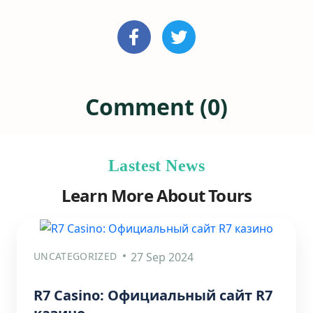
Comment (0)
Lastest News
Learn More About Tours
UNCATEGORIZED
27 Sep 2024
R7 Casino: Официальный сайт R7