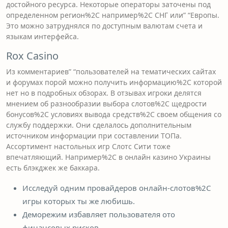
достойного ресурса. Некоторые операторы заточены под
определенном регион%2C например%2C СНГ или” “Европы.
Это можно затруднялся по доступным валютам счета и
языкам интерфейса.
Rox Casino
Из комментариев” “пользователей на тематических сайтах
и форумах порой можно получить информацию%2C которой
нет но в подробных обзорах. В отзывах игроки делятся
мнением об разнообразии выбора слотов%2C щедрости
бонусов%2C условиях вывода средств%2C своем общения со
службу поддержки. Они сделалось дополнительным
источником информации при составлении ТОПа.
Ассортимент настольных игр Слотс Сити тоже
впечатляющий. Например%2C в онлайн казино Украины
есть блэкджек же баккара.
Исследуй одним провайдеров онлайн-слотов%2C
игры которых ты же любишь.
Деморежим избавляет пользователя ото
финансовых рисков.