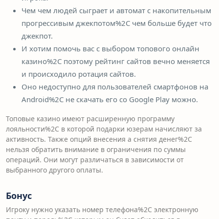
Чем чем людей сыграет и автомат с накопительным
прогрессивым джекпотом%2C чем больше будет что
джекпот.
И хотим помочь вас с выбором топового онлайн
казино%2C поэтому рейтинг сайтов вечно меняется
и происходило ротация сайтов.
Оно недоступно для пользователей смартфонов на
Android%2C не скачать его со Google Play можно.
Топовые казино имеют расширенную программу
лояльности%2C в которой подарки юзерам начисляют за
активность. Также опций внесения а снятия денег%2C
нельзя обратить внимание в ограничения по суммы
операций. Они могут различаться в зависимости от
выбранного другого оплаты.
Бонус
Игроку нужно указать номер телефона%2C электронную