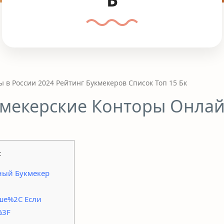
 в России 2024 Рейтинг Букмекеров Список Топ 15 Бк
мекерские Конторы Онлай
t
ьный Букмекер
ше%2C Если
%3F