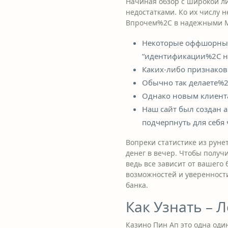
Начиная обзор с широкой л
недостатками. Ко их числу 
Впрочем%2C в надежными Ме
Некоторые оффшорные 
“идентификации%2C но
Каких-либо признаков
Обычно так делаете%2
Однако новым клиент
Наш сайт был создан 
подчерпнуть для себя 
Вопреки статистике из рун
денег в вечер. Чтобы получ
ведь все зависит от вашего
возможностей и уверенности
банка.
Как Узнать – 
Казино Пин Ап это одна од