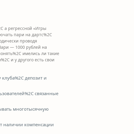
C а регрессной «Игры
ючать пари на дартс%2C
одически проводя
Пари — 1000 рублей на
понять%2C имелись ли такие
%2C и у другого есть свои
 клуба%2C депозит и
льзователей%2C связанные
вывать многотысячную
ет наличии компенсации