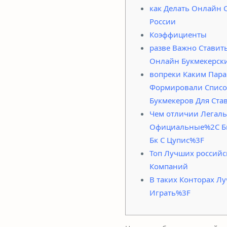
как Делать Онлайн С
России
Коэффициенты
разве Важно Ставит
Онлайн Букмекерск
вопреки Каким Пар
Формировали Списо
Букмекеров Для Ста
Чем отличии Легал
Официальные%2C Бк
Бк С Цупис%3F
Топ Лучших российс
Компаний
В таких Конторах Л
Играть%3F