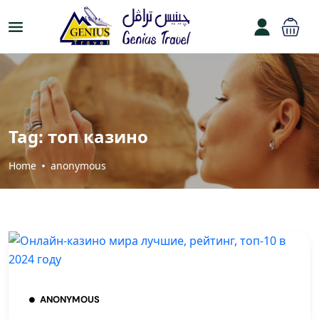
Tag:
топ казино
Home
anonymous
ANONYMOUS