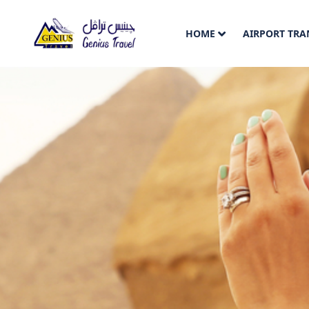
HOME
AIRPORT TRA