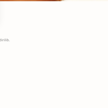
irilib.