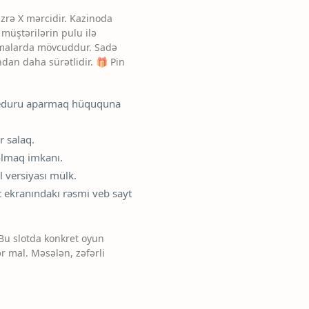
zrə X mərcidir. Kazinoda
müştərilərin pulu ilə
ormalarda mövcuddur. Sadə
dan daha sürətlidir. 🎁 Pin
roseduru aparmaq hüququna
r salaq.
 olmaq imkanı.
 versiyası mülk.
t ekranındakı rəsmi veb sayt
Bu slotda konkret oyun
ər mal. Məsələn, zəfərli