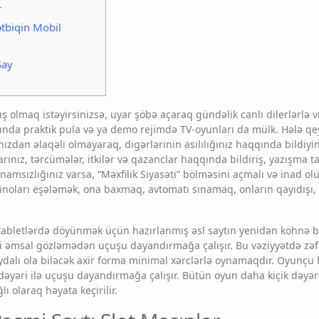
r
ətbiqin Mobil
Say
ş olmaq istəyirsinizsə, uyar şöbə açaraq gündəlik canlı dilerlərlə 
ında praktik pula və ya demo rejimdə TV-oyunları da mülk. Hələ q
nızdan əlaqəli olmayaraq, digərlərinin asılılığınız haqqında bildi
arınız, tərcümələr, itkilər və qazanclar haqqında bildiriş, yazışma ta
inamsızlığınız varsa, “Məxfilik Siyasəti” bölməsini açmalı və inad
zinoları eşələmək, ona baxmaq, avtomatı sınamaq, onların qayıdışı, 
tabletlərdə döyünmək üçün hazırlanmış əsl saytın yenidən köhnə bir
i əmsal gözləmədən uçuşu dayandırmağa çalışır. Bu vəziyyətdə zəf
Faydalı ola biləcək axir forma minimal xərclərlə oynamaqdır. Oyun
dəyəri ilə uçuşu dayandırmağa çalışır. Bütün oyun daha kiçik dəyə
ı olaraq həyata keçirilir.