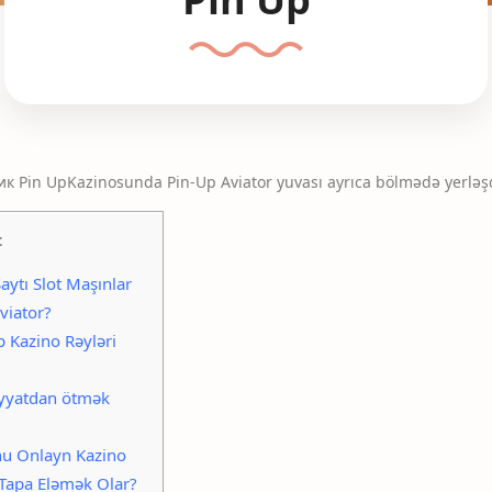
ик Pin Up
Kazinosunda Pin-Up Aviator yuvası ayrıca bölmədə yerləşd
t
aytı Slot Maşınlar
viator?
 Kazino Rəyləri
iyyatdan ötmək
u Onlayn Kazi̇no
 Tapa Eləmək Olar?