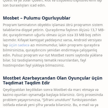
Quest və ya Solar Queen, Riot və Esqueleto Explosivo kimi lap
son buraxılışları icad edin.
Mosbet – Pulumu Ogurluyublar
Proqram təminatının obyektiv işləməsi ötrü proqramın sistem
tələblərinə diqqət yetirin. Quraşdırma faylının ölçüsü 13,7 MB-
dır, quraşdırmanın uğurlu olması üçün sizə 33 MB boş zehin
lazımdır. Kifayət kəmiyyət yaddaşınız varsa, Android versiyası
lap
üçün sadəcə
azı minimumdur, lakin proqramı quraşdıra
bilmirsinizsə, quraşdırıcını yenidən endirməyə çalişqanliq
edin. Pulsuz proqram vur-tut Mostbet rəsmi saytında yüklənə
bilər. Siz təsdiqlənməmiş tematik resurslardan, fayl
hostinqindən fayl yükləyə bilməzsiniz.
Mostbet Azərbaycandan Olan Oyunçular üçün
Təqdimat Təqdim Edir
Qeydiyyatdan keçdikdən sonra Mostbet-də mərc etməyə və
kazino oyunları oynamağa başlaya bilərsiniz. Giriş prosesində
problem yaşayırsınızsa, “Şifrəni unutdum” funksiyasından
istifadə edərək yeni şifrə yarada bilərsiniz. Bu, e-mail və ya