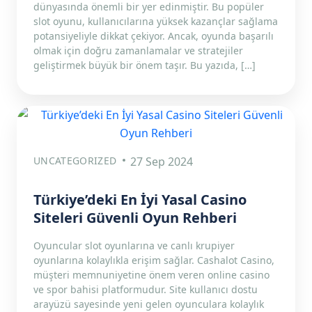
dünyasında önemli bir yer edinmiştir.​ Bu popüler
slot oyunu, kullanıcılarına yüksek kazançlar sağlama
potansiyeliyle dikkat çekiyor.​ Ancak, oyunda başarılı
olmak için doğru zamanlamalar ve stratejiler
geliştirmek büyük bir önem taşır.​ Bu yazıda, […]
UNCATEGORIZED
27 Sep 2024
Türkiye’deki En İyi Yasal Casino
Siteleri Güvenli Oyun Rehberi
Oyuncular slot oyunlarına ve canlı krupiyer
oyunlarına kolaylıkla erişim sağlar. Cashalot Casino,
müşteri memnuniyetine önem veren online casino
ve spor bahisi platformudur. Site kullanıcı dostu
arayüzü sayesinde yeni gelen oyunculara kolaylık