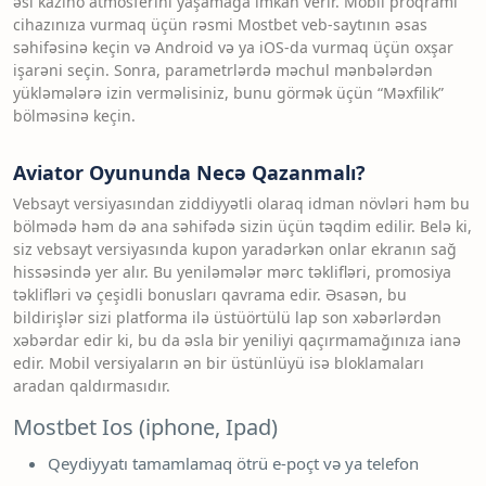
əsl kazino atmosferini yaşamağa imkan verir. Mobil proqramı
cihazınıza vurmaq üçün rəsmi Mostbet veb-saytının əsas
səhifəsinə keçin və Android və ya iOS-da vurmaq üçün oxşar
işarəni seçin. Sonra, parametrlərdə məchul mənbələrdən
yükləmələrə izin verməlisiniz, bunu görmək üçün “Məxfilik”
bölməsinə keçin.
Aviator Oyununda Necə Qazanmalı?
Vebsayt versiyasından ziddiyyətli olaraq idman növləri həm bu
bölmədə həm də ana səhifədə sizin üçün təqdim edilir. Belə ki,
siz vebsayt versiyasında kupon yaradərkən onlar ekranın sağ
hissəsində yer alır. Bu yeniləmələr mərc təklifləri, promosiya
təklifləri və çeşidli bonusları qavrama edir. Əsasən, bu
bildirişlər sizi platforma ilə üstüörtülü lap son xəbərlərdən
xəbərdar edir ki, bu da əsla bir yeniliyi qaçırmamağınıza ianə
edir. Mobil versiyaların ən bir üstünlüyü isə bloklamaları
aradan qaldırmasıdır.
Mostbet Ios (iphone, Ipad)
Qeydiyyatı tamamlamaq ötrü e-poçt və ya telefon