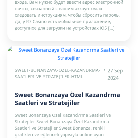
входа. Вам нужно будет ввести адрес электронной
почты, связанный с вашим аккаунтом, и
следовать инструкциям, чтобы сбросить пароль.
Да, у R7 Casino есть мобильное приложение,
доступное для загрузки на устройствах iOS […]
SWEET-BONANZAYA-ÖZEL-KAZANDRMA-
27 Sep
SAATLERI-VE-STRATEJILER.HTML
2024
Sweet Bonanzaya Özel Kazandrma
Saatleri ve Stratejiler
Sweet Bonanzaya Özel Kazand?rma Saatleri ve
Stratejiler Sweet Bonanzaya Özel Kazandırma
Saatleri ve Stratejiler Sweet Bonanza, renkli
grafikleri ve eğlenceli yapısıyla online oyun