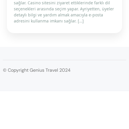
sağlar. Casino sitesini ziyaret ettiklerinde farklı dil
seçenekleri arasında seçim yapar. Ayriyetten, üyeler
detaylı bilgi ve yardım almak amacıyla e-posta
adresini kullanma imkanı sağlar. […]
© Copyright Genius Travel 2024