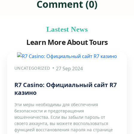
Comment (0)
Lastest News
Learn More About Tours
UNCATEGORIZED
27 Sep 2024
R7 Casino: Официальный сайт R7
казино
Эти меры необходимы для обеспечения
безопасности и предотвращения
мошенничества. Если вы забыли пароль от
своего аккаунта, вы можете воспользоваться
функцией восстановления пароля на странице