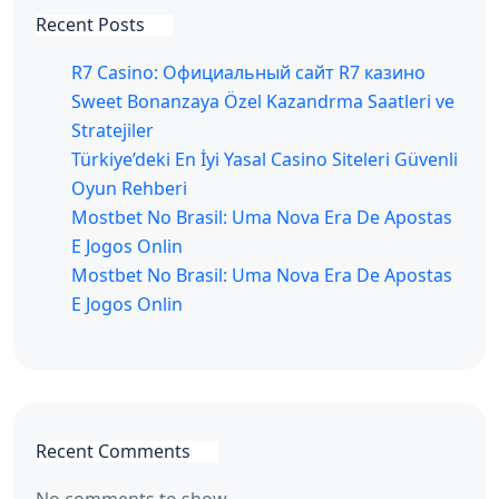
Recent Posts
R7 Casino: Официальный сайт R7 казино
Sweet Bonanzaya Özel Kazandrma Saatleri ve
Stratejiler
Türkiye’deki En İyi Yasal Casino Siteleri Güvenli
Oyun Rehberi
Mostbet No Brasil: Uma Nova Era De Apostas
E Jogos Onlin
Mostbet No Brasil: Uma Nova Era De Apostas
E Jogos Onlin
Recent Comments