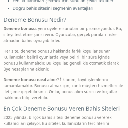
Yeni kullanıcıları çekmek için sunulan çekici teklifler.
Doğru bahis sitesini seçmenin avantajları.
Deneme Bonusu Nedir?
Deneme bonusu
, yeni üyelere sunulan bir promosyondur. Bu,
siteyi test etme şansı verir. Oyuncular, gerçek paraları riske
atmadan bahis oynayabilirler.
Her site, deneme bonusu hakkında farklı koşullar sunar.
Kullanıcılar, belirli oyunlarda veya belirli bir süre içinde
bonusu kullanmalıdır. Bu koşullar, genellikle otomatik olarak
üye hesaplarına eklenir.
Deneme bonusu nasıl alınır
? İlk adım, kayıt işlemlerini
tamamlamaktır. Bonusu almak için, canlı müşteri hizmetleri ile
iletişime geçebilirsiniz. Onlar, bonus alım süreci ve koşulları
hakkında bilgi verebilir.
En Çok Deneme Bonusu Veren Bahis Siteleri
2025 yılında, birçok bahis sitesi deneme bonusu vererek
kullanıcıları çekiyor. Bu siteler, kullanıcıların tercihlerini