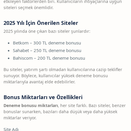
etkileyen faktörlerden biri. Kullanıcıların ihtiyaçlarına uygun
siteleri seçmek önemlidir.
2025 Yılı İçin Önerilen Siteler
2025 yılında öne çıkan bazı siteler şunlardır:
Betkom – 300 TL deneme bonusu
Sahabet – 250 TL deneme bonusu
Bahiscom – 200 TL deneme bonusu
Bu siteler, yatırım şartı olmadan kullanıcılarına cazip teklifler
sunuyor. Böylece, kullanıcılar yüksek deneme bonusu
miktarlarıyla avantaj elde edebilirler.
Bonus Miktarları ve Özellikleri
Deneme bonusu miktarları
, her site farklı. Bazı siteler, benzer
bonuslar sunarken, bazıları daha düşük veya daha yüksek
miktarlar veriyor.
Site Adı