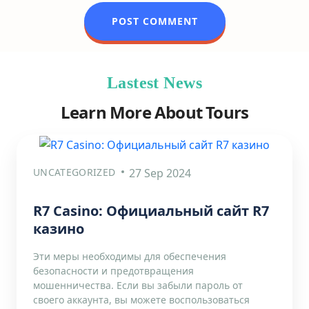
Lastest News
Learn More About Tours
UNCATEGORIZED
27 Sep 2024
R7 Casino: Официальный сайт R7
казино
Эти меры необходимы для обеспечения
безопасности и предотвращения
мошенничества. Если вы забыли пароль от
своего аккаунта, вы можете воспользоваться