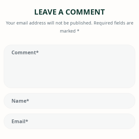
LEAVE A COMMENT
Your email address will not be published.
Required fields are
marked
*