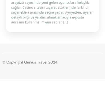
arayüzü sayesinde yeni gelen oyunculara kolaylık
sağlar. Casino sitesini ziyaret ettiklerinde farklı dil
seçenekleri arasında seçim yapar. Ayriyetten, üyeler
detaylı bilgi ve yardım almak amacıyla e-posta
adresini kullanma imkanı sağlar. […]
© Copyright Genius Travel 2024