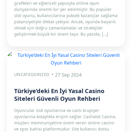
grafikleri ve eğlenceli yapısıyla online oyun
dünyasında önemli bir yer edinmiştir.​ Bu popüler
slot oyunu, kullanıcılarına yüksek kazançlar sağlama
potansiyeliyle dikkat çekiyor.​ Ancak, oyunda başarılı
olmak için doğru zamanlamalar ve stratejiler
geliştirmek büyük bir önem taşır.​ Bu yazıda, […]
UNCATEGORIZED
27 Sep 2024
Türkiye’deki En İyi Yasal Casino
Siteleri Güvenli Oyun Rehberi
Oyuncular slot oyunlarına ve canlı krupiyer
oyunlarına kolaylıkla erişim sağlar. Cashalot Casino,
müşteri memnuniyetine önem veren online casino
ve spor bahisi platformudur. Site kullanıcı dostu