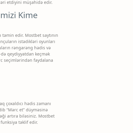
əri etdiyini müşahidə edir.
mizi Kime
 təmin edir. Mostbet saytının
çuların istədikləri oyunları
çuların rəngarəng hədis və
t-də qeydiyyatdan keçmək
rc seçimlərindən faydalana
aq çoxaldıcı hədis zamanı
edib “Mərc et” düyməsinə
i artıra biləsiniz. Mostbet
unksiya təklif edir.