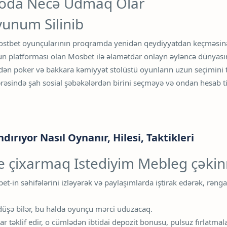
noda Necə Udmaq Olar
yunum Silinib
stbet oyunçularının proqramda yenidən qeydiyyatdan keçməsin
n platforması olan Mosbet ilə əlamətdar onlayn əyləncə dünyasın
tdən poker və bakkara kəmiyyət stolüstü oyunların uzun seçimini tə
rəsində şah sosial şəbəkələrdən birini seçməyə və ondan hesab t
ırıyor Nasıl Oynanır, Hilesi, Taktikleri
e çixarmaq Istediyim Mebleg çəkin
et-in səhifələrini izləyərək və paylaşımlarda iştirak edərək, rən
üşə bilər, bu halda oyunçu mərci uduzacaq.
r təklif edir, o cümlədən ibtidai depozit bonusu, pulsuz fırlatmala