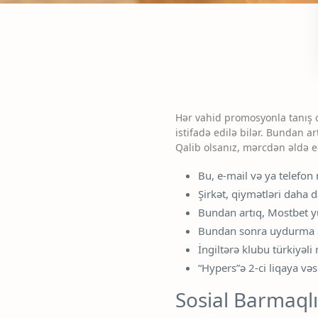
Hər vahid promosyonla tanış o
istifadə edilə bilər. Bundan 
Qalib olsanız, mərcdən əldə e
Bu, e-mail və ya telefo
Şirkət, qiymətləri daha d
Bundan artıq, Mostbet y
Bundan sonra uydurma apk
İngiltərə klubu türkiyəli
“Hypers”ə 2-ci liqaya və
Sosial Barmaqlı