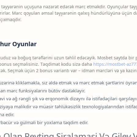
əyyarənin uçuşuna nəzarət edərək mərc etməkdir. Oyunçular təyyar
rirlər. Mərc qoyulan əmsal təyyarənin qalxış hündürlüyünə üçün də
çıxmaqdır.
hur Oyunlar
uduz və boğuq tərəflərini uzun təhlil edəcəyik. Mosbet saytda bir
ü bonus seçməlisiniz. Təqdimat kodu sizə daha
https://mostbet-az7
ək. Seçmək üçün 2 bonus variantı var – idman mərcləri və ya kazin
ərinə klikləməklə, siz əldə etmək və mərc etmək şərtlərini öyrənə
n mərc funksiyalarını bütöv dəstəkləyir.
 və ağ rəngli şık və erqonomik dizaynı ilə istifadəçiləri qarşılayır
ziyaya malikdir və müasir təhlükəsizlik texnologiyalarından istifa
a edir.
rbəcür və gülməli bir yoxlama təqdim edir.
 Olan Reyting Siralamasi Və Giley 