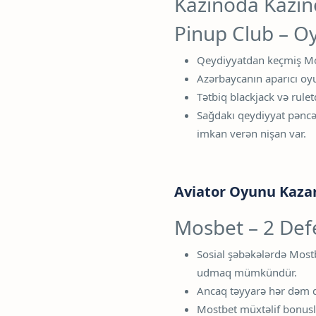
Kazinoda Kazi
Pinup Club – O
Qeydiyyatdan keçmiş Mo
Azərbaycanın aparıcı oyu
Tətbiq blackjack və rule
Sağdakı qeydiyyat pəncə
imkan verən nişan var.
Aviator Oyunu Kazand
Mosbet – 2 Def
Sosial şəbəkələrdə Mostb
udmaq mümkündür.
Ancaq təyyarə hər dəm d
Mostbet müxtəlif bonusla