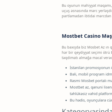
Bu oyunun mahiyyət məqamı, t
uçuş əsnasında mərc yerləşdi
partlamadan ibtidai mərcdən 
Mostbet Casino Məş
Bu baxışda biz Mosbet Az ın q
hər bir qeydiyyat seçimi ötr
təqdimatı almağa macal verəc
İstənilən promosyonun üz
Bəli, mobil proqram idma
Rəsmi Mosbet portalı mavi
Mostbet az, qanuni lisen
təhlükəsiz vahid platform
Bu hədis, oyunçulara cü
Kateqoryasinda