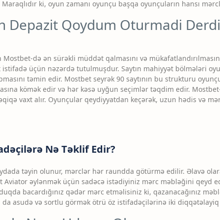
ir Maraqlıdır ki, oyun zamanı oyunçu başqa oyunçuların hansı mərcl
zn Depazit Qoydum Oturmadi Derdi
 Mostbet-də ən sürəkli müddət qalmasını və mükafatlandırılmasını
t istifadə üçün nəzərdə tutulmuşdur. Saytın mahiyyət bölmələri oyun
apmasını təmin edir. Mostbet seyrək 90 saytının bu strukturu oyun
masına kömək edir və hər kəsə uyğun seçimlər təqdim edir. Mostbe
əqiqə vaxt alır. Oyunçular qeydiyyatdan keçərək, uzun hədis və mə
adəçilərə Nə Təklif Edir?
dada təyin olunur, mərclər hər raundda götürmə edilir. Əlavə olar
bet Aviator əylənmək üçün sadəcə istədiyiniz mərc məbləğini qeyd 
uqda bacardığınız qədər mərc etməlisiniz ki, qazanacağınız məbləğ
da asudə və sortlu görmək ötrü öz istifadəçilərinə iki diqqətəlayiq f