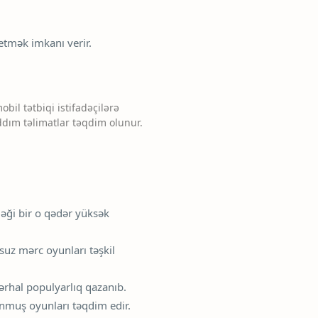
etmək imkanı verir.
il tətbiqi istifadəçilərə
dım təlimatlar təqdim olunur.
əği bir o qədər yüksək
suz mərc oyunları təşkil
ərhal populyarlıq qazanıb.
unmuş oyunları təqdim edir.