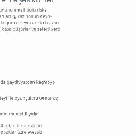
yununu əməli pulu riskə
n artıq, kazinonun qeyri-
də qumar seyrək risk daşıyan
 başa düşürlər və zəfərli xətti
ormada qeydiyyatdan keçməyə
stəyi ilə oyunçulara təmtəraqlı
n müxtəlifliyidir.
tlərdən biridir və bu
pozitlər üzrə əvəzsiz