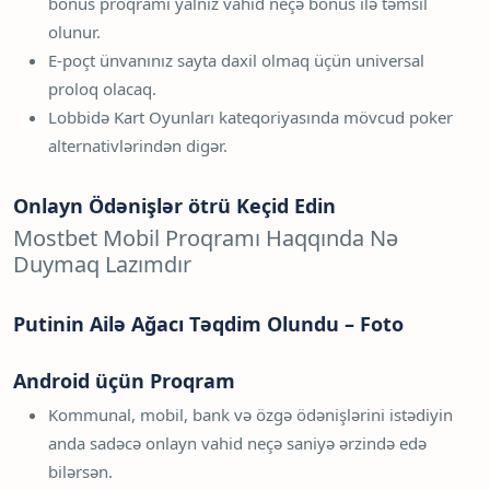
bonus proqramı yalnız vahid neçə bonus ilə təmsil
olunur.
E-poçt ünvanınız sayta daxil olmaq üçün universal
proloq olacaq.
Lobbidə Kart Oyunları kateqoriyasında mövcud poker
alternativlərindən digər.
Onlayn Ödənişlər ötrü Keçid Edin
Mostbet Mobil Proqramı Haqqında Nə
Duymaq Lazımdır
Putinin Ailə Ağacı Təqdim Olundu – Foto
Android üçün Proqram
Kommunal, mobil, bank və özgə ödənişlərini istədiyin
anda sadəcə onlayn vahid neçə saniyə ərzində edə
bilərsən.