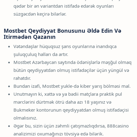
qədər bir ən variantdan istifadə edərək oyunları
süzgəcdən keçirə bilərlər.
Mostbet Qeydiyyat Bonusunu Əldə Edin Və
Itirmədən Qazanın
Vətəndaşlar hüquqsuz şans oyunlarına inandıqca
şuluqçuluq halları da artır.
Mostbet Azərbaycan saytında ödənişlərlə məşğul olmaq
bütün qeydiyyatdan olmuş istifadəçilər üçün yüngül və
rahatdır.
Bundan izafi, Mostbet yukle-də kiber yarış bölməsi mal.
Unutmayın ki, xəttə və ya bədii matçlara praktik pul
mərclərini dürtmək ötrü daha azı 18 yaşınız və
Bukmeker kontorunun qeydiyyatdan olmuş istifadəçisi
olmalısınız.
Əgər bu, sizin üçün zəhmli çatışmazlıqdırsa, 888casino
analizimizi oxumağınızı tövsiyə edə bilərik.