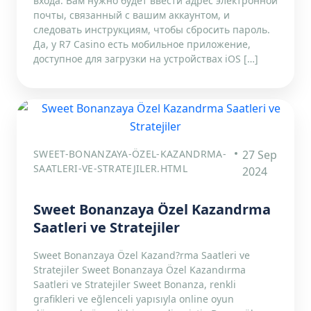
входа. Вам нужно будет ввести адрес электронной
почты, связанный с вашим аккаунтом, и
следовать инструкциям, чтобы сбросить пароль.
Да, у R7 Casino есть мобильное приложение,
доступное для загрузки на устройствах iOS […]
SWEET-BONANZAYA-ÖZEL-KAZANDRMA-
27 Sep
SAATLERI-VE-STRATEJILER.HTML
2024
Sweet Bonanzaya Özel Kazandrma
Saatleri ve Stratejiler
Sweet Bonanzaya Özel Kazand?rma Saatleri ve
Stratejiler Sweet Bonanzaya Özel Kazandırma
Saatleri ve Stratejiler Sweet Bonanza, renkli
grafikleri ve eğlenceli yapısıyla online oyun