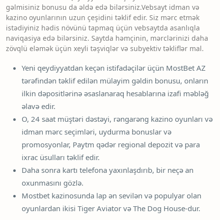
gəlmisiniz bonusu da əldə edə bilərsiniz.Vebsayt idman və
kazino oyunlarının uzun çeşidini təklif edir. Siz mərc etmək
istədiyiniz hədis növünü tapmaq üçün vebsaytda asanlıqla
naviqasiya edə bilərsiniz. Saytda həmçinin, mərclərinizi daha
zövqlü eləmək üçün xeyli təşviqlər və subyektiv təkliflər mal.
Yeni qeydiyyatdan keçən istifadəçilər üçün MostBet AZ
tərəfindən təklif edilən mülayim gəldin bonusu, onların
ilkin dəpositlərinə əsaslanaraq hesablarına izafi məbləğ
əlavə edir.
O, 24 saat müştəri dəstəyi, rəngarəng kazino oyunları və
idman mərc seçimləri, uydurma bonuslar və
promosyonlar, Paytm qədər regional depozit və para
ixrac üsulları təklif edir.
Daha sonra kartı telefona yaxınlaşdırıb, bir neçə an
oxunmasını gözlə.
Mostbet kazinosunda lap ən sevilən və populyar olan
oyunlardan ikisi Tiger Aviator və The Dog House-dur.