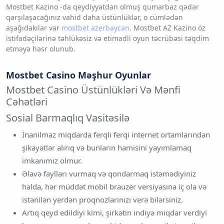
Mostbet Kazino -da qeydiyyatdan olmuş qumarbaz qədər
qarşılaşacağınız vahid daha üstünlüklər, o cümlədən
aşağıdakılar var
mostbet azerbaycan
. Mostbet AZ Kazino öz
istifadəçilərinə təhlükəsiz və etimadli oyun təcrübəsi təqdim
etməyə həsr olunub.
Mostbet Casino Məşhur Oyunlar
Mostbet Casino Üstünlükləri Və Mənfi
Cəhətləri
Sosial Barmaqlıq Vasitəsilə
İnanilmaz miqdarda ferqli ferqi internet ortamlarından
şikayətlər alırıq və bunların hamisini yayımlamaq
imkanımız olmur.
Əlavə faylları vurmaq və qondarmaq istəmədiyiniz
halda, hər müddət mobil brauzer versiyasına iç ola və
istənilən yerdən proqnozlarınızı verə bilərsiniz.
Artıq qeyd edildiyi kimi, şirkətin indiyə miqdar verdiyi