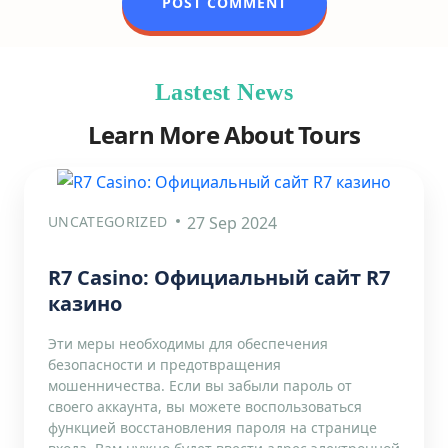
Lastest News
Learn More About Tours
UNCATEGORIZED
27 Sep 2024
R7 Casino: Официальный сайт R7
казино
Эти меры необходимы для обеспечения
безопасности и предотвращения
мошенничества. Если вы забыли пароль от
своего аккаунта, вы можете воспользоваться
функцией восстановления пароля на странице