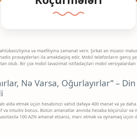
lükəsizliyinə və məxfiliyinə zəmanət verir. Şirkət ən müasir məlu
lı hədis provayderləri ilə əməkdaşlıq edir. Mobil telefonların geniş 
tan olub. Bir çox mobil ləvazimat istifadəçiləri mobil versiyalard
rlar, Nə Varsa, Oğurlayırlar” – Di̇n
̇
ı əldə etmək üçün hesabınızı vahid dəfəyə 400 manat və ya daha ç
faf və intuitiv bonus. Bütün əmanətlər anında hesaba köçürülür və
a vasitəsilə 100 AZN əmanət etsəniz, mərc etmək və oynamaq üçün 