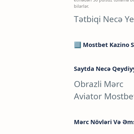
bilərlər.
Tətbiqi Necə Y
⃣ Mostbet Kazino S
Saytda Necə Qeydiy
Obrazli Mərc
Aviator Mostbe
Mərc Növləri Və Əms