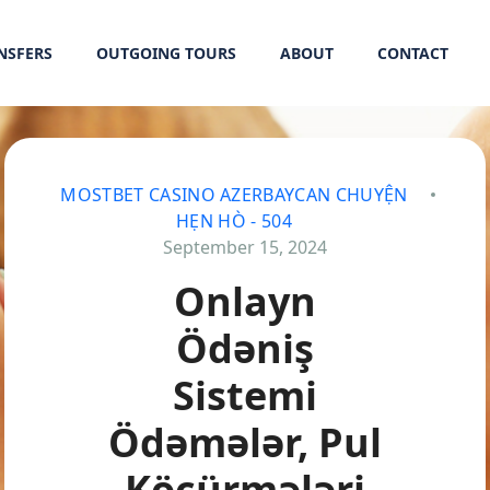
NSFERS
OUTGOING TOURS
ABOUT
CONTACT
MOSTBET CASINO AZERBAYCAN CHUYỆN
HẸN HÒ - 504
September 15, 2024
Onlayn
Ödəniş
Sistemi
Ödəmələr, Pul
Köçürmələri