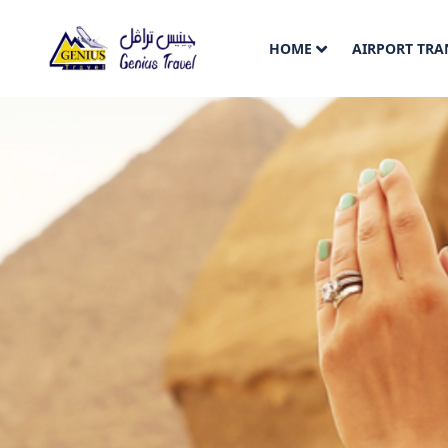
HOME
AIRPORT TRA