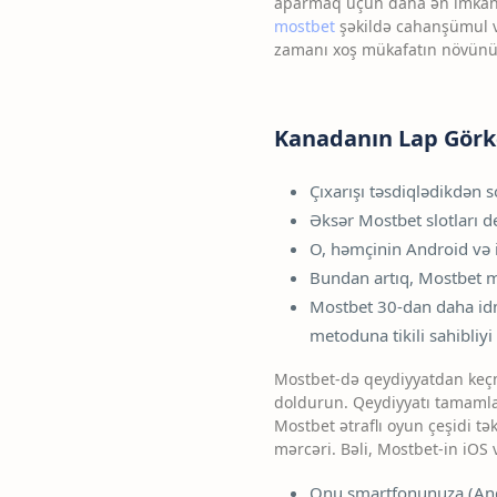
aparmaq üçün daha ən imkanlar 
mostbet
şəkildə cahanşümul və
zamanı xoş mükafatın növünü 
Kanadanın Lap Görkə
Çıxarışı təsdiqlədikdən 
Əksər Mostbet slotları d
O, həmçinin Android və i
Bundan artıq, Mostbet mə
Mostbet 30-dan daha idm
metoduna tikili sahibliyi 
Mostbet-də qeydiyyatdan keçm
doldurun. Qeydiyyatı tamamla
Mostbet ətraflı oyun çeşidi tə
mərcəri. Bəli, Mostbet-in iOS
Onu smartfonunuza (Andr