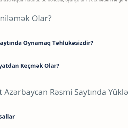
eniləmək Olar?
aytında Oynamaq Təhlükəsizdir?
yatdan Keçmək Olar?
t Azərbaycan Rəsmi Saytında Yüklə
allar