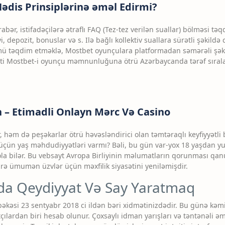
Hədis Prinsiplərinə əməl Edirmi?
abər, istifadəçilərə ətraflı FAQ (Tez-tez verilən suallar) bölməsi t
i, depozit, bonuslar və s. Ilə bağlı kollektiv suallara sürətli şəkildə 
ü təqdim etməklə, Mostbet oyunçulara platformadan səmərəli şəki
dməti Mostbet-i oyunçu məmnunluğuna ötrü Azərbaycanda tərəf sıral
 – Etimadli Onlayn Mərc Və Casino
 həm də peşəkarlar ötrü həvəsləndirici olan təmtəraqlı keyfiyyətli
çün yaş məhdudiyyətləri varmı? Bəli, bu gün var-yox 18 yaşdan yu
ola bilər. Bu vebsayt Avropa Birliyinin məlumatların qorunması qan
zrə ümumən üzvlər üçün məxfilik siyasətini yeniləmişdir.
da Qeydiyyat Və Say Yaratmaq
bəkəsi 23 sentyabr 2018 ci ildən bəri xidmətinizdədir. Bu günə kə
ılardan biri hesab olunur. Çoxsaylı idman yarışları və təntənəli əms