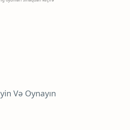
yin Və Oynayın