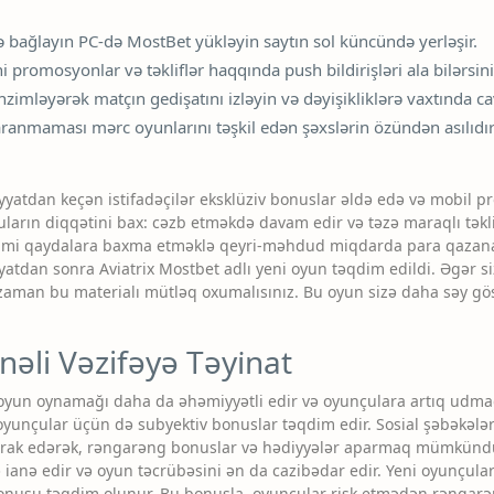
ə bağlayın PC-də MostBet yükləyin saytın sol küncündə yerləşir.
 promosyonlar və təkliflər haqqında push bildirişləri ala bilərsini
nzimləyərək matçın gedişatını izləyin və dəyişikliklərə vaxtında ca
ranmaması mərc oyunlarını təşkil edən şəxslərin özündən asılıdır
iyyatdan keçən istifadəçilər eksklüziv bonuslar əldə edə və mobil p
çuların diqqətini bax: cəzb etməkdə davam edir və təzə maraqlı təklif
imi qaydalara baxma etməklə qeyri-məhdud miqdarda para qazana b
atdan sonra Aviatrix Mostbet adlı yeni oyun təqdim edildi. Əgər s
 zaman bu materialı mütləq oxumalısınız. Bu oyun sizə daha səy 
əli Vəzifəyə Təyi̇nat
oyun oynamağı daha da əhəmiyyətli edir və oyunçulara artıq udmaq
 oyunçular üçün də subyektiv bonuslar təqdim edir. Sosial şəbəkələr
tirak edərək, rəngarəng bonuslar və hədiyyələr aparmaq mümkündür.
nə edir və oyun təcrübəsini ən da cazibədar edir. Yeni oyunçular 
nusu təqdim olunur. Bu bonusla, oyunçular risk etmədən rəngarə